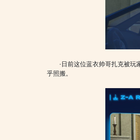
·日前这位蓝衣帅哥扎克被玩
乎照搬。