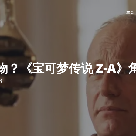
主页
物？《宝可梦传说 Z-A》
4