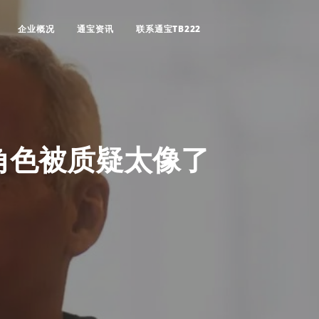
企业概况
通宝资讯
联系通宝TB222
角色被质疑太像了