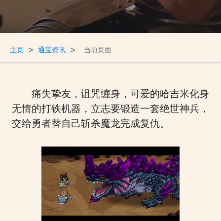
>
>
主页
通宝资讯
当前页面
痛失挚友，诅咒缠身，可爱的哈吉米化身
无情的打铁机器，立志要锻造一套绝世神兵，
交给勇者替自己斩杀魔龙完成复仇。