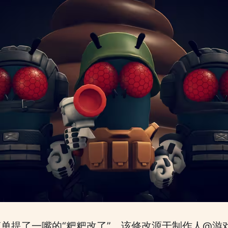
提了一嘴的“粑粑改了”，该修改源于制作人@游戏学