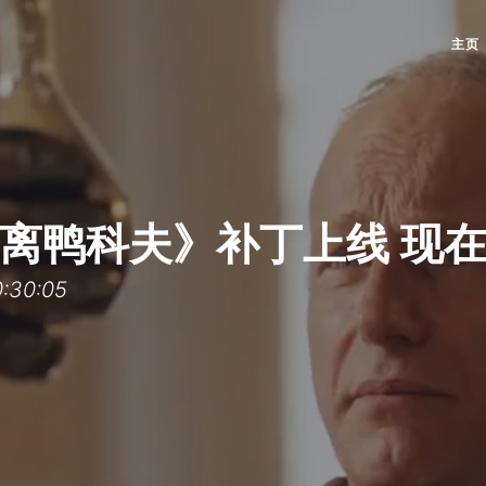
主页
离鸭科夫》补丁上线 现
30:05