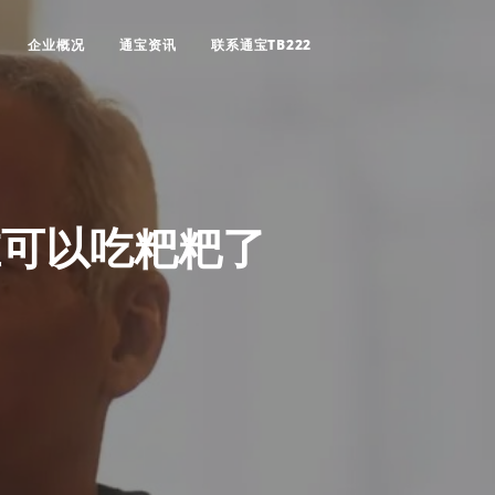
企业概况
通宝资讯
联系通宝TB222
在可以吃粑粑了