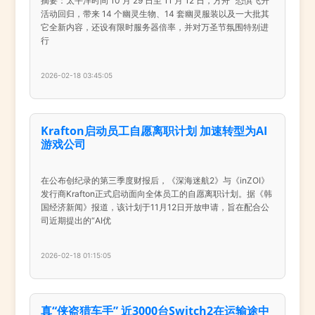
摘要：太平洋时间 10 月 29 日至 11 月 12 日，方舟 “恐惧飞升”
活动回归，带来 14 个幽灵生物、14 套幽灵服装以及一大批其
它全新内容，还设有限时服务器倍率，并对万圣节氛围特别进
行
2026-02-18 03:45:05
Krafton启动员工自愿离职计划 加速转型为AI
游戏公司
在公布创纪录的第三季度财报后，《深海迷航2》与《inZOI》
发行商Krafton正式启动面向全体员工的自愿离职计划。据《韩
国经济新闻》报道，该计划于11月12日开放申请，旨在配合公
司近期提出的“AI优
2026-02-18 01:15:05
真“侠盗猎车手” 近3000台Switch2在运输途中