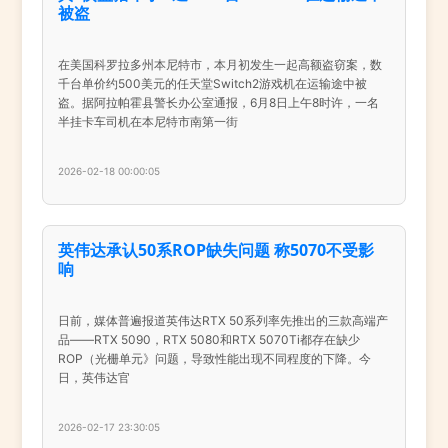
被盗
在美国科罗拉多州本尼特市，本月初发生一起高额盗窃案，数
千台单价约500美元的任天堂Switch2游戏机在运输途中被
盗。据阿拉帕霍县警长办公室通报，6月8日上午8时许，一名
半挂卡车司机在本尼特市南第一街
2026-02-18 00:00:05
英伟达承认50系ROP缺失问题 称5070不受影
响
日前，媒体普遍报道英伟达RTX 50系列率先推出的三款高端产
品——RTX 5090，RTX 5080和RTX 5070Ti都存在缺少
ROP（光栅单元》问题，导致性能出现不同程度的下降。今
日，英伟达官
2026-02-17 23:30:05