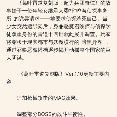
《葛叶雷道复刻版：超力兵团奇谭》的故
事始于一位年轻女继承人委托"鸣海侦探事务
所"的诡异请求——她要求侦探杀死自己。当
少女突然遭绑架后，身兼恶魔召唤师与侦探学
徒双重身份的雷道十四世就此展开调查。玩家
将穿梭于现实都市与妖魔横行的"暗黑异界"，
通过召唤恶魔搭档逐步揭开动摇整个国家的巨
大阴谋。
·《葛叶雷道复刻版》Ver.1.10更新主要内
容：
追加枪械攻击的MAG效果。
调整部分BOSS的战斗平衡性。