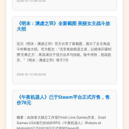
2026-01-12 06:15:04
《明末：渊虚之羽》全新截图 美丽女主战斗放
大招
近日《明末：渊虚之羽》官方分享了新截图，展示了女主角战
斗时释放大招。官方配文：“无常奖励精进之道，以精准闪避积
攒‘天裔之力’，将其灌注于强力法术与技能。险中求胜，愈战愈
升。”《明末：渊虚之羽》将于7月
2026-01-12 05:00:04
《午夜机器人》已于Steam平台正式开售，售
价76元
概要：由加拿大独立工作室Finish Line Games开发、Snail
Games USA发行的动作RPG《午夜机器人》(Robots at
Midnight)已于6月19日正式登陆Steam平