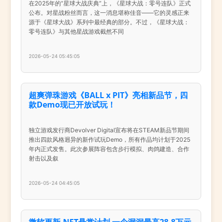
在2025年的“星球大战庆典”上，《星球大战：零号连队》正式
公布。对星战粉丝而言，这一消息堪称佳音——它的灵感正来
源于《星球大战》系列中最经典的部分。不过，《星球大战：
零号连队》与其他星战游戏截然不同
2026-05-24 05:45:05
超爽弹珠游戏《BALL x PIT》亮相新品节，四
款Demo现已开放试玩！
独立游戏发行商Devolver Digital宣布将在STEAM新品节期间
推出四款风格迥异的新作试玩Demo，所有作品均计划于2025
年内正式发售。此次参展阵容包含步行模拟、肉鸽建造、合作
射击以及叙
2026-05-24 04:45:05
微软更新.NET悬赏计划 一个漏洞最高28.8万元