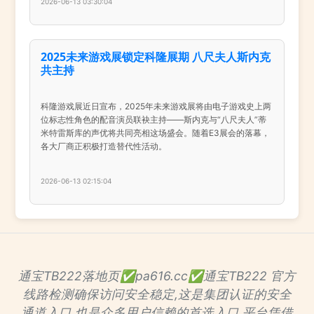
2026-06-13 03:30:04
2025未来游戏展锁定科隆展期 八尺夫人斯内克
共主持
科隆游戏展近日宣布，2025年未来游戏展将由电子游戏史上两
位标志性角色的配音演员联袂主持——斯内克与“八尺夫人”蒂
米特雷斯库的声优将共同亮相这场盛会。随着E3展会的落幕，
各大厂商正积极打造替代性活动。
2026-06-13 02:15:04
通宝TB222落地页✅pa616.cc✅通宝TB222 官方
线路检测确保访问安全稳定,这是集团认证的安全
通道入口,也是众多用户信赖的首选入口.平台凭借