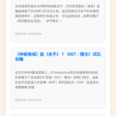
在庆祝系列诞生40周年特别推文中，万代官宣新的《龙珠》改
编游戏将于2026年1月25日公布。该活动将在日本千叶的幕张
展览馆举行，还将举行其他公告、讨论会和活动，由野泽雅子
（悟空配音女演员）、伊予昭夫（
2026-06-13 04:30:04
《神秘海域》版《杀手》？《007：曙光》试玩
前瞻
在2025年科隆游戏展上，IO Interactive首次向媒体和内容创
作者展示了其全新007游戏《007：曙光》的闭门演示。这款
作品不仅是该工作室继《杀手》系列后的又一力作，也是首次
将詹姆斯·邦德
2026-06-13 04:15:04