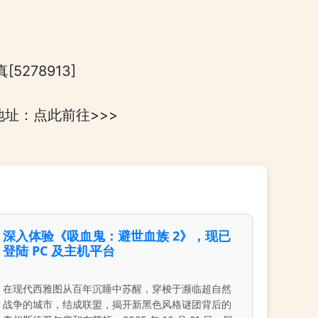
278913]
1），地址：点此前往>>>
深入体验《吸血鬼：避世血族 2》，现已
登陆 PC 及主机平台
在现代西雅图从百年沉睡中苏醒，穿梭于濒临超自然
战争的城市，结成联盟，揭开新黑色风格谜团背后的