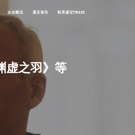
企业概况
通宝资讯
联系通宝TB222
：渊虚之羽》等