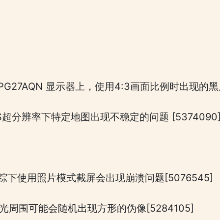
PG27AQN 显示器上，使用4:3画面比例时出现的黑屏
S超分辨率下特定地图出现不稳定的问题 [5374090
踪下使用照片模式截屏会出现崩溃问题[5076545]
光周围可能会随机出现方形的伪像[5284105]