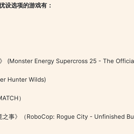
LSS优设选项的游戏有：
ter Energy Supercross 25 - The Official
Hunter Wilds)
MATCH）
RoboCop: Rogue City - Unfinished Bu