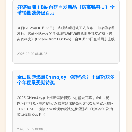
好评如潮！B站自研自发新品《逃离鸭科夫》全
球销量强势破百万
今日(2025年10月23日)，哔哩哔哩游戏正式宣布，由哔哩哔哩
发行、碳酸小队开发的单机俯视角PVE撤离射击独立游戏《逃
离鸭科夫》(Escape from Duckov)，自10月16日全球同步上线
2026-02-09 01:45:05
金山世游燃爆ChinaJoy 《鹅鸭杀》手游斩获多
个年度最受期待奖
2025 ChinaJoy在上海新国际博览中心盛大开幕，金山世游
以“推理狂欢×治愈秘境”双核主题惊艳亮相BTOC互动娱乐展区
（N2-05），携旗下全球现象级社交推理游戏《鹅鸭杀》及治
愈系模拟经营IP《
2026-02-09 01:00:05