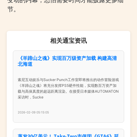
变动的内幕，恐怕需要时间才能披露更多细
节。
相关通宝资讯
《羊蹄山之魂》实现百万级资产加载 构建高清
北海道
索尼互动娱乐与Sucker Punch工作室即将推出的动作冒险游戏
《羊蹄山之魂》将充分发挥PS5硬件性能，实现数百万资产加
载与高保真度的超远距离渲染。在接受日本媒体AUTOMATON
采访时，Sucke
2026-02-09 05:15:05
蒸发30亿美元！ Take-Two市值因《GTA6》延