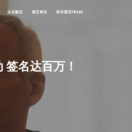
企业概况
通宝资讯
联系通宝TB222
 签名达百万！