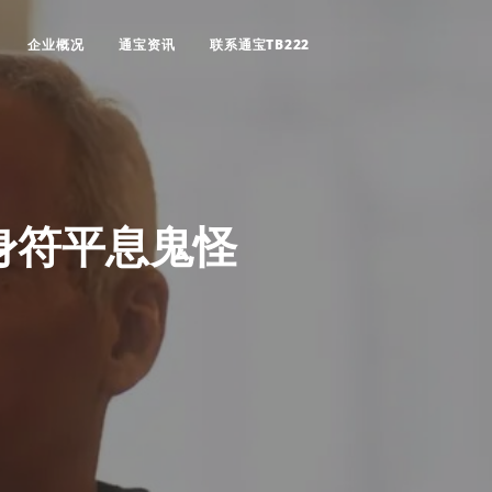
企业概况
通宝资讯
联系通宝TB222
身符平息鬼怪