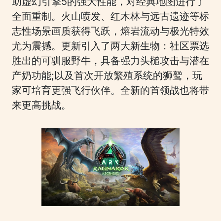
助虚幻引擎5的强大性能，对经典地图进行了
全面重制。火山喷发、红木林与远古遗迹等标
志性场景画质获得飞跃，熔岩流动与极光特效
尤为震撼。更新引入了两大新生物：社区票选
胜出的可驯服野牛，具备强力头槌攻击与潜在
产奶功能;以及首次开放繁殖系统的狮鹫，玩
家可培育更强飞行伙伴。全新的首领战也将带
来更高挑战。