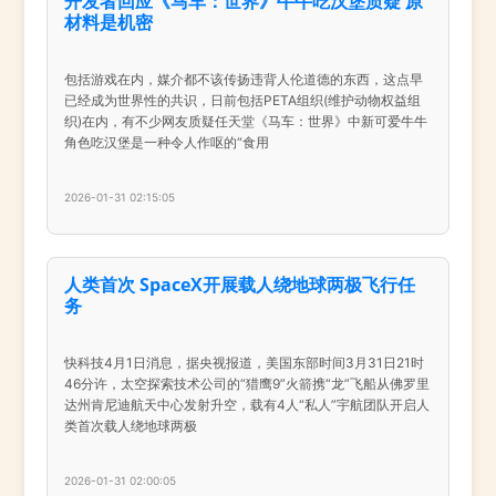
开发者回应《马车：世界》牛牛吃汉堡质疑 原
材料是机密
包括游戏在内，媒介都不该传扬违背人伦道德的东西，这点早
已经成为世界性的共识，日前包括PETA组织(维护动物权益组
织)在内，有不少网友质疑任天堂《马车：世界》中新可爱牛牛
角色吃汉堡是一种令人作呕的“食用
2026-01-31 02:15:05
人类首次 SpaceX开展载人绕地球两极飞行任
务
快科技4月1日消息，据央视报道，美国东部时间3月31日21时
46分许，太空探索技术公司的“猎鹰9”火箭携“龙”飞船从佛罗里
达州肯尼迪航天中心发射升空，载有4人“私人”宇航团队开启人
类首次载人绕地球两极
2026-01-31 02:00:05