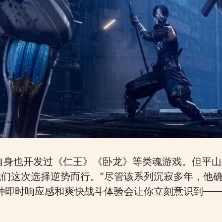
nja自身也开发过《仁王》《卧龙》等类魂游戏。但平
们这次选择逆势而行。”尽管该系列沉寂多年，他
种即时响应感和爽快战斗体验会让你立刻意识到—