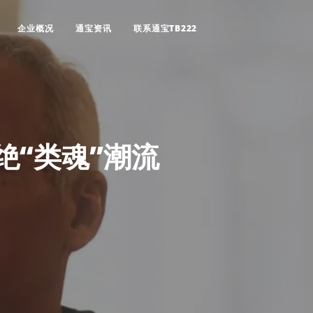
企业概况
通宝资讯
联系通宝TB222
绝“类魂”潮流