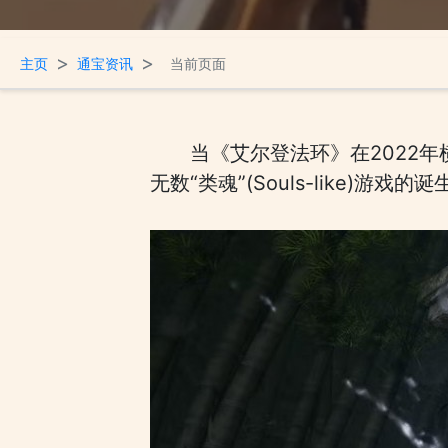
>
>
主页
通宝资讯
当前页面
当《艾尔登法环》在2022
无数“类魂”(Souls-like)游戏的诞