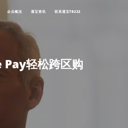
企业概况
通宝资讯
联系通宝TB222
e Pay轻松跨区购