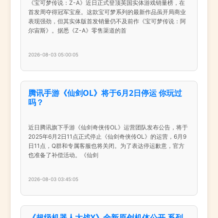
《宝可梦传说：Z-A》近日正式登顶英国实体游戏销量榜，在
首发周夺得冠军宝座。这款宝可梦系列的最新作品虽开局商业
表现强劲，但其实体版首发销量仍不及前作《宝可梦传说：阿
尔宙斯》。据悉《Z-A》零售渠道的首
2026-08-03 05:00:05
腾讯手游《仙剑OL》将于6月2日停运 你玩过
吗？
近日腾讯旗下手游《仙剑奇侠传OL》运营团队发布公告，将于
2025年6月2日11点正式停止《仙剑奇侠传OL》的运营，6月9
日11点，Q群和专属客服也将关闭。为了表达停运歉意，官方
也准备了补偿活动。《仙剑
2026-08-03 03:45:05
《超级机器人大战Y》全新原创机体公开 系列