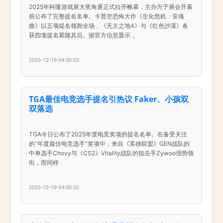
2025年科隆游戏展大奖角逐正式拉开帷幕，主办方于展会开幕
前公布了完整提名名单。卡普空恐怖大作《生化危机：安魂
曲》以五项提名领跑全场，《无主之地4》与《红色沙漠》各
获四项提名紧随其后。据官方信息显示，
2025-12-19 04:30:02
TGA最佳电竞选手提名引热议 Faker、小孩双
双落选
TGA今日公布了2025年度电竞奖项的提名名单。在备受关注
的“年度最佳电竞选手”奖项中，来自《英雄联盟》GEN战队的
中单选手Chovy与《CS2》Vitality战队的狙击手Zywoo强势领
衔，而同样
2025-12-19 04:00:02