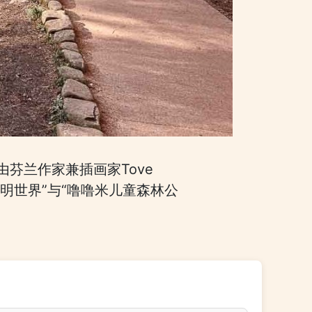
由芬兰作家兼插画家Tove
姆明世界”与“噜噜米儿童森林公