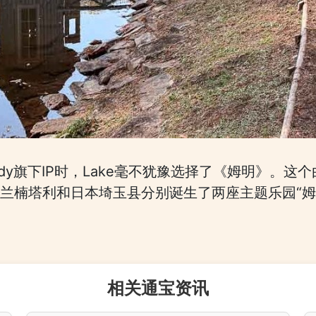
dy旗下IP时，Lake毫不犹豫选择了《姆明》。这个
在芬兰楠塔利和日本埼玉县分别诞生了两座主题乐园“
相关通宝资讯