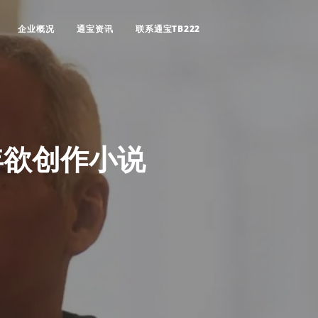
企业概况
通宝资讯
联系通宝TB222
年欲创作小说