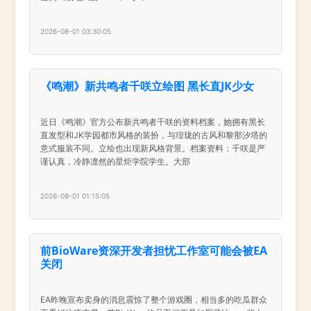
2026-08-01 03:30:05
《鸣潮》新共鸣者千咲立绘图 黑长直JK少女
近日《鸣潮》官方公布新共鸣者千咲的资料档案，她拥有黑长
直发型和JK学园都市风格的装扮，与瑝珑的古风和黎那汐塔的
意式服装不同。立绘也出现新风格背景。档案资料：千咲是严
谨认真，冷静凛然的星炬学院学生。大部
2026-08-01 01:15:05
前BioWare资深开发者担忧工作室可能会被EA
关闭
EA昨晚宣布卖身的消息震惊了整个游戏圈，相当多的吃瓜群众