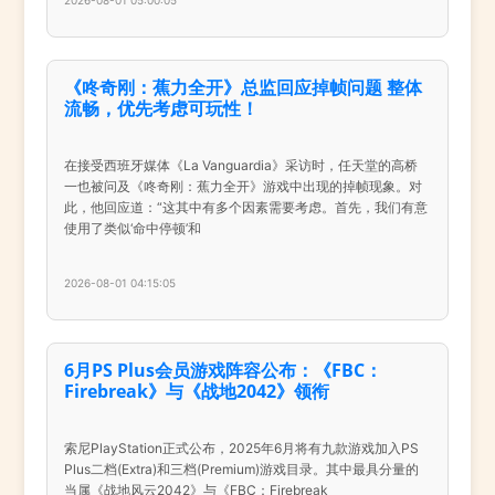
《咚奇刚：蕉力全开》总监回应掉帧问题 整体
流畅，优先考虑可玩性！
在接受西班牙媒体《La Vanguardia》采访时，任天堂的高桥
一也被问及《咚奇刚：蕉力全开》游戏中出现的掉帧现象。对
此，他回应道：“这其中有多个因素需要考虑。首先，我们有意
使用了类似‘命中停顿’和
2026-08-01 04:15:05
6月PS Plus会员游戏阵容公布：《FBC：
Firebreak》与《战地2042》领衔
索尼PlayStation正式公布，2025年6月将有九款游戏加入PS
Plus二档(Extra)和三档(Premium)游戏目录。其中最具分量的
当属《战地风云2042》与《FBC：Firebreak