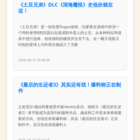
《土豆兄弟》DLC《深海魔怪》史低价就在
这！
《土豆兄弟》是一款轻度Rogue游戏，玩家将在游戏中扮演一
个同时使用6把武器以击退成群外星人的土豆。从各种特征和道
具中进行选择，创造独特的建筑并生存下去。在一颗又危险又
灼热的星球上与外星生物战斗了无数
2026-08-01 05:45:05
《最后的生还者3》其实还有戏！爆料称正在制
作
之前尼尔·德拉柯曼接受外媒Variety采访。他暗示《最后的生还
者2》有可能成为该系列的最终作品，顽皮狗工作室未来将探索
新的方向。但现在有新爆料称，其实《最后的生还者3》正在
制作中。近日知名游戏爆料人
2026-08-01 05:00:05