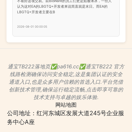
不看好这项交易。前BioWare的员工们更是如履薄冰，一些人
认为这对EA的LBGTQ+开发者来说简直就是末日。而EA的
LBGTQ+开发者主要在B
2026-08-01 00:00:05
通宝TB222落地页✅pa616.cc✅通宝TB222 官方
线路检测确保访问安全稳定,这是集团认证的安全
通道入口,也是众多用户信赖的首选入口.平台凭借
创新技术管理,确保运行稳定流畅,点击即享可靠的
技术支持与卓越的娱乐体验.
网站地图
公司地址：红河东城区发展大道245号企业服
务中心A座