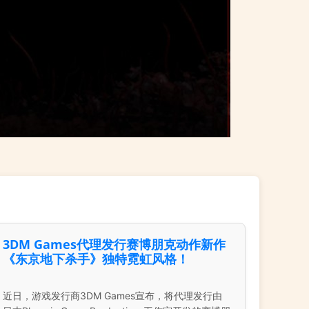
3DM Games代理发行赛博朋克动作新作
《东京地下杀手》独特霓虹风格！
近日，游戏发行商3DM Games宣布，将代理发行由