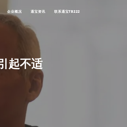
企业概况
通宝资讯
联系通宝TB222
容引起不适