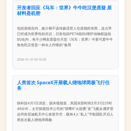
开发者回应《马车：世界》牛牛吃汉堡质疑 原
材料是机密
包括游戏在内，媒介都不该传扬违背人伦道德的东西，这点早
已经成为世界性的共识，日前包括PETA组织(维护动物权益组
织)在内，有不少网友质疑任天堂《马车：世界》中新可爱牛牛
角色吃汉堡是一种令人作呕的“食用
2026-01-31 02:15:05
人类首次 SpaceX开展载人绕地球两极飞行任
务
快科技4月1日消息，据央视报道，美国东部时间3月31日21时
46分许，太空探索技术公司的“猎鹰9”火箭携“龙”飞船从佛罗里
达州肯尼迪航天中心发射升空，载有4人“私人”宇航团队开启人
类首次载人绕地球两极