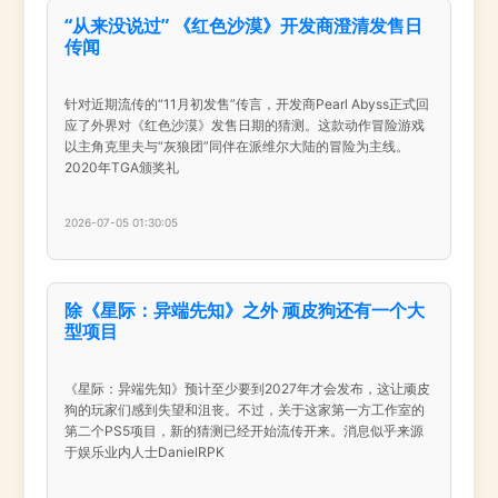
“从来没说过” 《红色沙漠》开发商澄清发售日
传闻
针对近期流传的“11月初发售”传言，开发商Pearl Abyss正式回
应了外界对《红色沙漠》发售日期的猜测。这款动作冒险游戏
以主角克里夫与“灰狼团”同伴在派维尔大陆的冒险为主线。
2020年TGA颁奖礼
2026-07-05 01:30:05
除《星际：异端先知》之外 顽皮狗还有一个大
型项目
《星际：异端先知》预计至少要到2027年才会发布，这让顽皮
狗的玩家们感到失望和沮丧。不过，关于这家第一方工作室的
第二个PS5项目，新的猜测已经开始流传开来。消息似乎来源
于娱乐业内人士DanielRPK