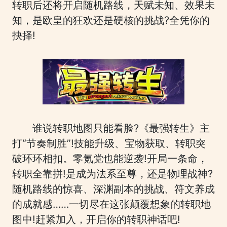
转职后还将开启随机路线，天赋未知、效果未
知，是欧皇的狂欢还是硬核的挑战?全凭你的
抉择!
谁说转职地图只能看脸?《最强转生》主
打“节奏制胜”!技能升级、宝物获取、转职突
破环环相扣。零氪党也能逆袭!开局一条命，
转职全靠拼!是成为法系至尊，还是物理战神?
随机路线的惊喜、深渊副本的挑战、符文养成
的成就感……一切尽在这张颠覆想象的转职地
图中!赶紧加入，开启你的转职神话吧!