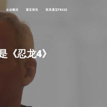
企业概况
通宝资讯
联系通宝TB222
是《忍龙4》