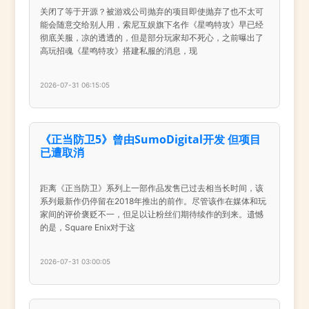
关闭了等于开源？被游戏公司抛弃的项目即使抛弃了也不太可
能会随意交给别人用，索尼互娱旗下名作《星鸣特攻》早已经
彻底关服，凉的透透的，但是部分玩家却不死心，之前曝出了
高玩招魂《星鸣特攻》搭建私服的消息，现
2026-07-31 06:15:05
《正当防卫5》曾由SumoDigital开发 但项目
已遭取消
距离《正当防卫》系列上一部作品发售已过去相当长时间，该
系列最新作仍停留在2018年推出的前作。尽管该作在媒体和玩
家间的评价褒贬不一，但足以让粉丝们期待续作的到来。遗憾
的是，Square Enix对于这
2026-07-31 03:00:05