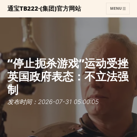
通宝TB222·(集团)官方网站
MENU
“停止扼杀游戏”运动受挫
英国政府表态：不立法强
制
发布时间：2026-07-31 05:00:05