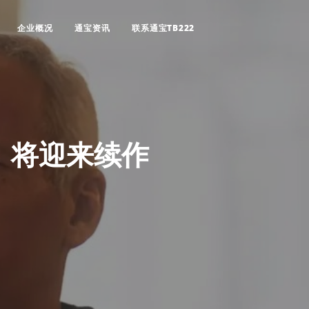
企业概况
通宝资讯
联系通宝TB222
》将迎来续作