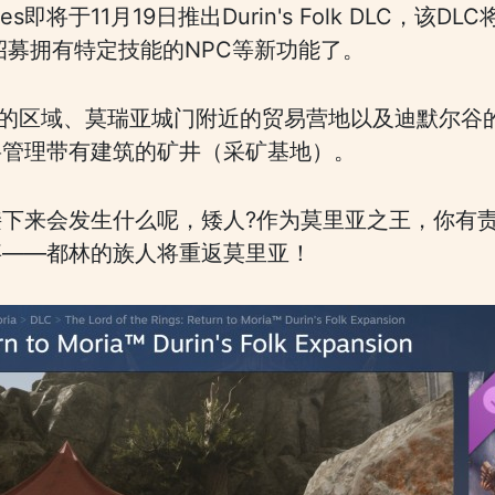
ames即将于11月19日推出Durin's Folk DLC
招募拥有特定技能的NPC等新功能了。
塔”的区域、莫瑞亚城门附近的贸易营地以及迪默尔
将管理带有建筑的矿井（采矿基地）。
下来会发生什么呢，矮人?作为莫里亚之王，你有
事——都林的族人将重返莫里亚！