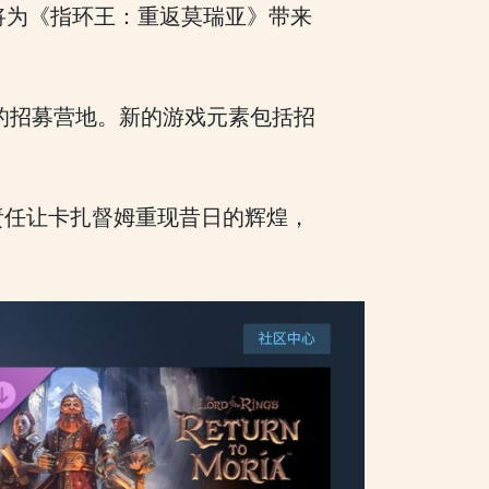
，该DLC将为《指环王：重返莫瑞亚》带来
谷的招募营地。新的游戏元素包括招
责任让卡扎督姆重现昔日的辉煌，