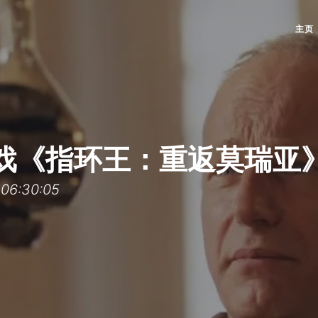
主页
戏《指环王：重返莫瑞亚
6:30:05