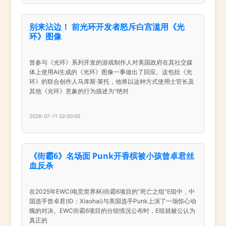
别来沾边！ 前光环开发者怒斥白宫滥用《光
环》图像
曾参与《光环》系列开发的游戏制作人对美国政府在其社交媒
体上使用AI生成的《光环》图像一事做出了回应。这包括《光
环》的联合创作人马库斯·莱托，他将以这种方式使用士官长及
其他《光环》意象的行为描述为"绝对
2026-07-11 02:00:05
《街霸6》名场面 Punk开香槟被小孩曾卓君丝
血反杀
在2025年EWC(电竞世界杯)街霸6项目的“死亡之组”E组中，中
国选手曾卓君(ID：Xiaohai)与美国选手Punk上演了一场惊心动
魄的对决。EWC街霸6项目的分组情况公布时，E组就被公认为
真正的