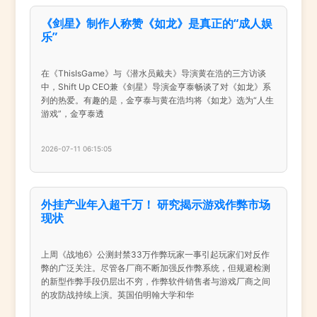
《剑星》制作人称赞《如龙》是真正的“成人娱
乐”
在《ThisIsGame》与《潜水员戴夫》导演黄在浩的三方访谈
中，Shift Up CEO兼《剑星》导演金亨泰畅谈了对《如龙》系
列的热爱。有趣的是，金亨泰与黄在浩均将《如龙》选为“人生
游戏”，金亨泰透
2026-07-11 06:15:05
外挂产业年入超千万！ 研究揭示游戏作弊市场
现状
上周《战地6》公测封禁33万作弊玩家一事引起玩家们对反作
弊的广泛关注。尽管各厂商不断加强反作弊系统，但规避检测
的新型作弊手段仍层出不穷，作弊软件销售者与游戏厂商之间
的攻防战持续上演。英国伯明翰大学和华