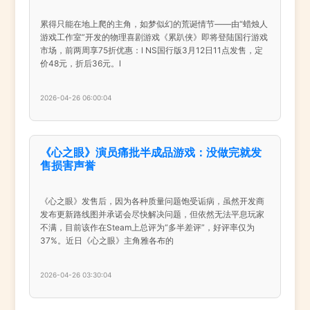
累得只能在地上爬的主角，如梦似幻的荒诞情节——由“蜡烛人
游戏工作室”开发的物理喜剧游戏《累趴侠》即将登陆国行游戏
市场，前两周享75折优惠：l NS国行版3月12日11点发售，定
价48元，折后36元。l
2026-04-26 06:00:04
《心之眼》演员痛批半成品游戏：没做完就发
售损害声誉
《心之眼》发售后，因为各种质量问题饱受诟病，虽然开发商
发布更新路线图并承诺会尽快解决问题，但依然无法平息玩家
不满，目前该作在Steam上总评为“多半差评”，好评率仅为
37%。近日《心之眼》主角雅各布的
2026-04-26 03:30:04