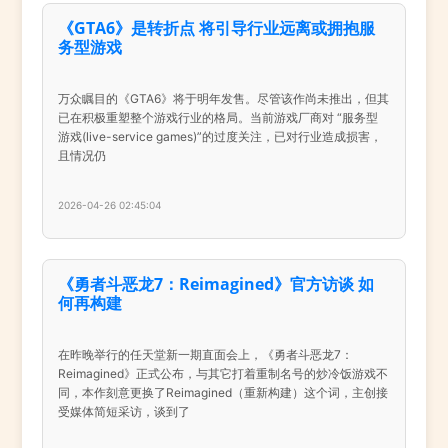
《GTA6》是转折点 将引导行业远离或拥抱服
务型游戏
万众瞩目的《GTA6》将于明年发售。尽管该作尚未推出，但其
已在积极重塑整个游戏行业的格局。当前游戏厂商对 “服务型
游戏(live-service games)”的过度关注，已对行业造成损害，
且情况仍
2026-04-26 02:45:04
《勇者斗恶龙7：Reimagined》官方访谈 如
何再构建
在昨晚举行的任天堂新一期直面会上，《勇者斗恶龙7：
Reimagined》正式公布，与其它打着重制名号的炒冷饭游戏不
同，本作刻意更换了Reimagined（重新构建）这个词，主创接
受媒体简短采访，谈到了