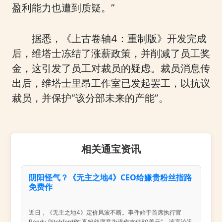
盈利能力也遭到质疑。”
据悉，《上古卷轴4：重制版》开发完成
后，维塔士冻结了涨薪政策，并削减了员工奖
金，这引发了员工对裁员的疑虑。裁员消息传
出后，维塔士里昂工作室已发起罢工，以抗议
裁员，并保护“该分部未来的产能”。
相关通宝资讯
阴阳怪气？《无主之地4》CEO给嫌贵粉丝指路
免费作
近日，《无主之地4》定价风波不断。事件始于首席执行官
Randy Pitchford称“真粉丝愿意为该作支付80美元”。该言论迅