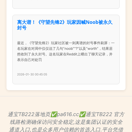
离大谱！《守望先锋2》玩家因喊Noob被永久
封号
最近，《守望先锋2》玩家社区被一则离谱的封号事件刷屏：一
名玩家在对局中仅仅说了几句“noob”“?”以及“worth”，结果居
然收到了永久封号。这名玩家在Reddit上晒出了聊天记录，并
表示自己对处罚
2026-01-30 00:45:05
通宝TB222落地页✅pa616.cc✅通宝TB222 官方
线路检测确保访问安全稳定,这是集团认证的安全
通道入口,也是众多用户信赖的首选入口.平台凭借