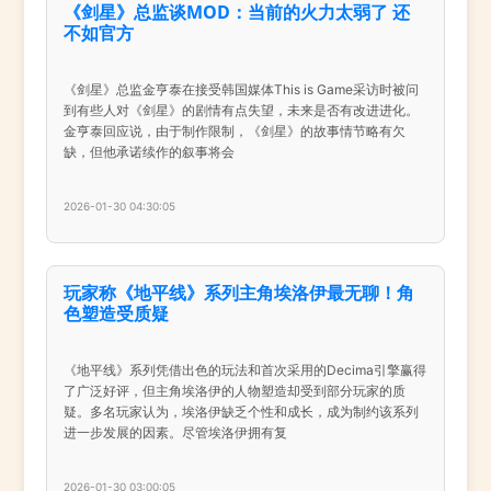
《剑星》总监谈MOD：当前的火力太弱了 还
不如官方
《剑星》总监金亨泰在接受韩国媒体This is Game采访时被问
到有些人对《剑星》的剧情有点失望，未来是否有改进进化。
金亨泰回应说，由于制作限制，《剑星》的故事情节略有欠
缺，但他承诺续作的叙事将会
2026-01-30 04:30:05
玩家称《地平线》系列主角埃洛伊最无聊！角
色塑造受质疑
《地平线》系列凭借出色的玩法和首次采用的Decima引擎赢得
了广泛好评，但主角埃洛伊的人物塑造却受到部分玩家的质
疑。多名玩家认为，埃洛伊缺乏个性和成长，成为制约该系列
进一步发展的因素。尽管埃洛伊拥有复
2026-01-30 03:00:05