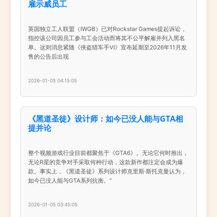
雇示威员工
英国独立工人联盟（IWGB）已对Rockstar Games提起诉讼，
指控该公司因员工参与工会活动而将其不公平解雇并列入黑名
单。这则消息紧随《侠盗猎车手VI》宣布延期至2026年11月发
售的公告后出现
2026-01-05 04:15:05
《黑道圣徒》设计师：如今已没人能与GTA相
提并论
整个视频游戏行业目前都聚焦于《GTA6》。无论它何时推出，
无论R星的竞争对手采取何种行动，这款新作都注定会成为爆
款。事实上，《黑道圣徒》系列设计师克里斯·斯托克曼认为，
如今已没人能与GTA系列抗衡。“
2026-01-05 03:45:05