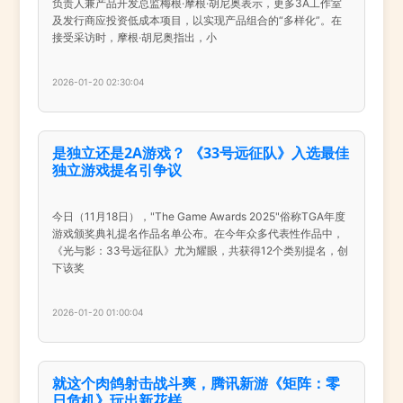
负责人兼产品开发总监梅根·摩根·胡尼奥表示，更多3A工作室
及发行商应投资低成本项目，以实现产品组合的“多样化”。在
接受采访时，摩根·胡尼奥指出，小
2026-01-20 02:30:04
是独立还是2A游戏？ 《33号远征队》入选最佳
独立游戏提名引争议
今日（11月18日），"The Game Awards 2025"俗称TGA年度
游戏颁奖典礼提名作品名单公布。在今年众多代表性作品中，
《光与影：33号远征队》尤为耀眼，共获得12个类别提名，创
下该奖
2026-01-20 01:00:04
就这个肉鸽射击战斗爽，腾讯新游《矩阵：零
日危机》玩出新花样